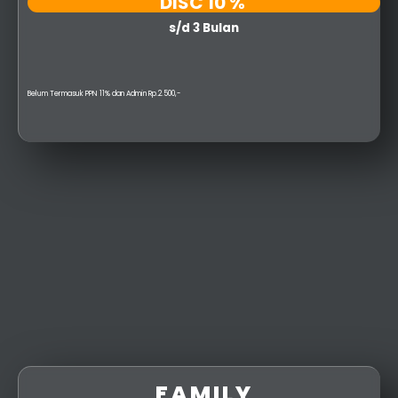
DISC 10 %
s/d 3 Bulan
Belum Termasuk PPN 11% dan Admin Rp.2.500,-
FAMILY